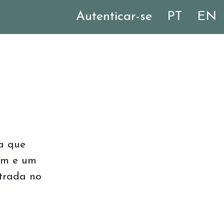
Autenticar-se
PT
EN
a que
em e um
strada no